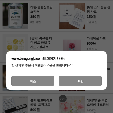
라벨-클렌징오일
촛대 소이 캔들 설
스티커
명 카드
350원
350원
3원 적립
3원 적립
[금박] 북유럽 패
카네이션 카드
턴 키트 라벨 (2
900원
개)_포장재료
8원 적립
1,000원
10원 적립
www.binugongju.com의 페이지 내용:
앱 설치후 주문시 적립금500원을 드립니다~^^
라벨-바디로션
신원형 스티커 30
개
350원
1,000원
3원 적립
취소
확인
10원 적립
30
%
블랙 핸드메이드
메세지8종 투명
라벨_포장재료
스티커 데코장식
500원
1,000원