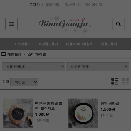
로그인
회원가입
장바구니
마이페이지
|
|
|
비누만들기
화장품만들기
디퓨저/석고방향제
캔들만들기
예쁜포장
스티커/라벨
정렬
땡큐 원형 라벨 블
원형 공라벨
랙_포장재료
1,500원
1,000원
3원 적립
10원 적립