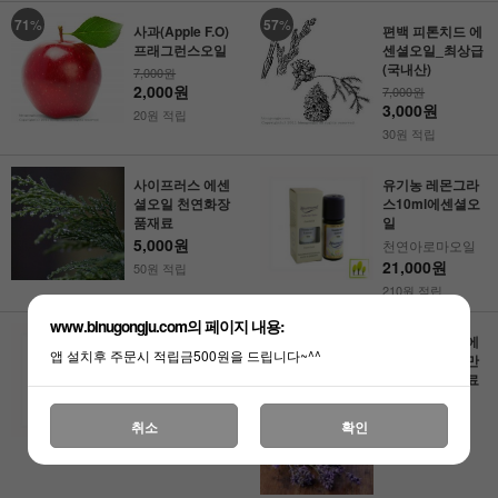
71
%
57
%
사과(Apple F.O)
편백 피톤치드 에
프래그런스오일
센셜오일_최상급
(국내산)
7,000원
2,000원
7,000원
3,000원
20원 적립
30원 적립
사이프러스 에센
유기농 레몬그라
셜오일 천연화장
스10ml에센셜오
품재료
일
5,000원
천연아로마오일
21,000원
50원 적립
210원 적립
www.binugongju.com의 페이지 내용:
유기농 레몬E.O1
라벤더커머셜 에
앱 설치후 주문시 적립금500원을 드립니다~^^
0ml 아로마오일
센셜오일 비누만
들기 화장품재료
22,000원
4,000원
220원 적립
40원 적립
취소
확인