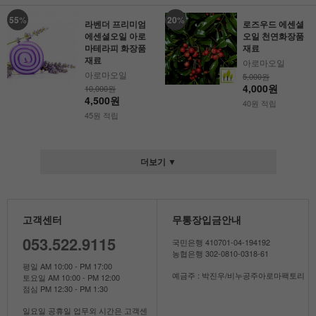
55
%
20
%
라벤더 프리미엄
로즈우드 에센셜
에센셜오일 아로
오일 천연화장품
마테라피 화장품
재료
재료
아로마오일
아로마오일
5,000원
4,000원
10,000원
4,500원
40원 적립
45원 적립
더보기 ▼
고객센터
무통장입금안내
053.522.9115
국민은행 410701-04-194192
농협은행 302-0810-0318-61
평일 AM 10:00 - PM 17:00
예금주 : 박진우/비누공주아로마팩토리
토요일 AM 10:00 - PM 12:00
점심 PM 12:30 - PM 1:30
일요일 공휴일 업무외 시간은 고객센