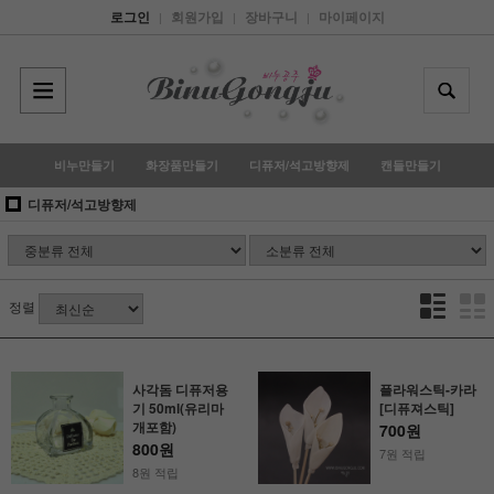
로그인
회원가입
장바구니
마이페이지
|
|
|
비누만들기
화장품만들기
디퓨저/석고방향제
캔들만들기
디퓨저/석고방향제
정렬
사각돔 디퓨저용
플라워스틱-카라
기 50ml(유리마
[디퓨져스틱]
개포함)
700원
800원
7원 적립
8원 적립