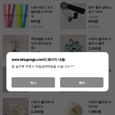
%
디퓨저밴드 모기
향수 롤온 글래스
팔찌용-6가지색
용기 12ml
상
1,200원
900원
800원
12원 적립
8원 적립
투명필름 디퓨저
디퓨저 플라워 다
상자-중[포장재
알리아 블루
료]
2,200원
900원
22원 적립
9원 적립
www.binugongju.com의 페이지 내용:
앱 설치후 주문시 적립금500원을 드립니다~^^
디퓨저 플라워 피
디퓨저 플라워 피
오니(베이지)
오니(그레이)
2,800원
2,800원
취소
확인
28원 적립
28원 적립
디퓨저 플라워 매
디퓨저 플라워 카
그놀리아
네이션
2,200원
1,900원