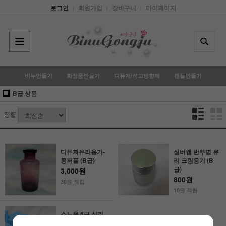
로그인
회원가입
장바구니
마이페이지
|
|
|
비누만들기
화장품만들기
디퓨저/석고방향제
캔들만들기
B급 상품
정렬
디퓨져유리용기-
실버캡 반투명 유
롱퍼플 (B급)
리 크림용기 (B
급)
3,000원
800원
30원 적립
10원 적립
스노우 6구 실리
콘몰드 (B급)