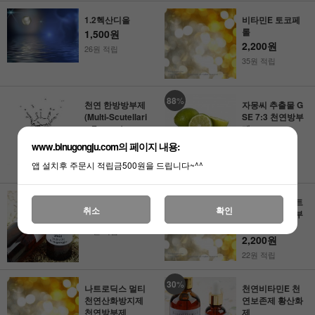
1.2헥산디올
비타민E 토코페
롤
1,500원
2,200원
26원 적립
35원 적립
88
%
천연 한방방부제
자몽씨 추출물 G
(Multi-Scutellari
SE 7:3 천연방부
a Extract)
제
5,500원
27,000원
www.binugongju.com의 페이지 내용:
3,200원
55원 적립
앱 설치후 주문시 적립금500원을 드립니다~^^
32원 적립
로즈마리 추출물
유로나프리 울트
취소
확인
라 천연한방방부
1,500원
제
15원 적립
2,200원
22원 적립
30
%
나트로딕스 멀티
천연비타민E 천
천연산화방지제
연보존제 황산화
천연방부제
제