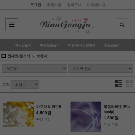
로그인
회원가입
장바구니
마이페이지
|
|
|
비누만들기
화장품만들기
디퓨저/석고방향제
캔들만들기
원재료/첨가제
보존제
정렬
아쿠아 비타민E
복합파라벤 (Phe
nonip)
4,500원
1,500원
45원 적립
15원 적립