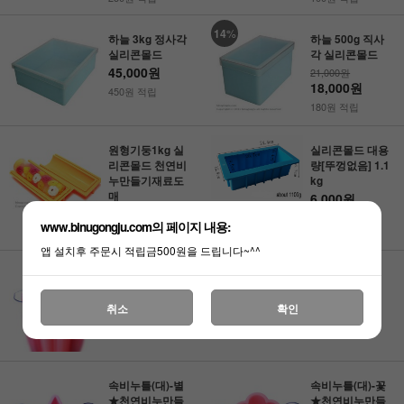
14
%
하늘 3kg 정사각
하늘 500g 직사
실리콘몰드
각 실리콘몰드
45,000원
21,000원
18,000원
450원 적립
180원 적립
원형기둥1kg 실
실리콘몰드 대용
리콘몰드 천연비
량[뚜껑없음] 1.1
누만들기재료도
kg
매
6,000원
25,000원
60원 적립
www.binugongju.com의 페이지 내용:
250원 적립
앱 설치후 주문시 적립금500원을 드립니다~^^
속비누틀(대)-나
원형케익1.3kg
비 실리콘몰드
실리콘몰드
12,000원
35,000원
취소
확인
120원 적립
350원 적립
속비누틀(대)-별
속비누틀(대)-꽃
★천연비누만들
★천연비누만들