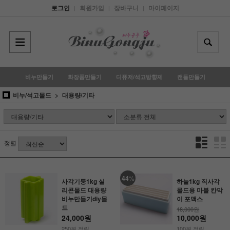
로그인
회원가입
장바구니
마이페이지
|
|
|
비누만들기
화장품만들기
디퓨저/석고방향제
캔들만들기
비누/석고몰드
대용량/기타
정렬
44
%
사각기둥1kg 실
하늘1kg 직사각
리콘몰드 대용량
몰드용 마블 칸막
비누만들기diy몰
이 포맥스
드
18,000원
24,000원
10,000원
250원 적립
100원 적립