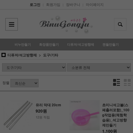
로그인
회원가입
장바구니
마이페이지
|
|
|
비누만들기
화장품만들기
디퓨저/석고방향제
캔들만들기
디퓨저/석고방향제
도구/기타
정렬
유리 막대 20cm
초미니석고볼(스
페츌러포함)_100
920원
g작업용(체험학
12원 적립
습용)_석고방향
제만들기
1,100원