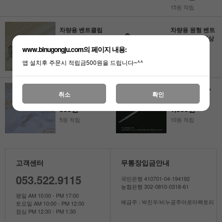
15원 적립
차량용 벤트클립
차량용 원형 벤트
(화이트/블랙)_석
클립-화이트색상
고방향제용
180원
www.binugongju.com의 페이지 내용:
180원
13원 적립
앱 설치후 주문시 적립금500원을 드립니다~^^
12원 적립
액자 받침_데코
스포이드 3ml 7
취소
확인
용품
개
500원
1,000원
5원 적립
10원 적립
고객센터
무통장입금안내
053.522.9115
국민은행 410701-04-194192
농협은행 302-0810-0318-61
평일 AM 10:00 - PM 17:00
예금주 : 박진우/비누공주아로마팩토리
토요일 AM 10:00 - PM 12:00
점심 PM 12:30 - PM 1:30