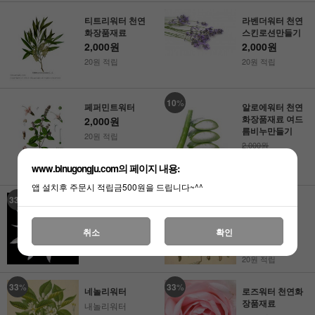
티트리워터 천연
라벤더워터 천연
화장품재료
스킨로션만들기
2,000원
2,000원
20원 적립
20원 적립
10
%
페퍼민트워터
알로에워터 천연
화장품재료 여드
2,000원
름비누만들기
20원 적립
2,000원
1,800원
www.binugongju.com의 페이지 내용:
18원 적립
앱 설치후 주문시 적립금500원을 드립니다~^^
33
%
20
%
일랑일랑워터
캐모마일워터
3,000원
카모마일워터
2,000원
취소
확인
2,500원
2,000원
20원 적립
20원 적립
33
%
33
%
네놀리워터
로즈워터 천연화
장품재료
내놀리워터